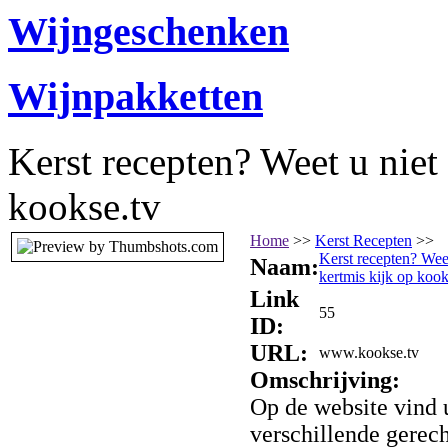
Wijngeschenken
Wijnpakketten
Kerst recepten? Weet u niet
kookse.tv
Home
>>
Kerst Recepten
>>
Kerst recepten? Weet
Naam:
kertmis kijk op kook
Link
55
ID:
URL:
www.kookse.tv
Omschrijving:
Op de website vind 
verschillende gerec