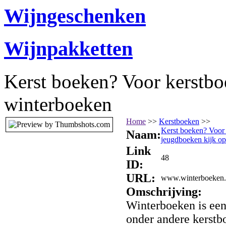
Wijngeschenken
Wijnpakketten
Kerst boeken? Voor kerstbo
winterboeken
Home
>>
Kerstboeken
>>
Kerst boeken? Voor 
Naam:
jeugdboeken kijk o
Link
48
ID:
URL:
www.winterboeken.
Omschrijving:
Winterboeken is een
onder andere kerstb