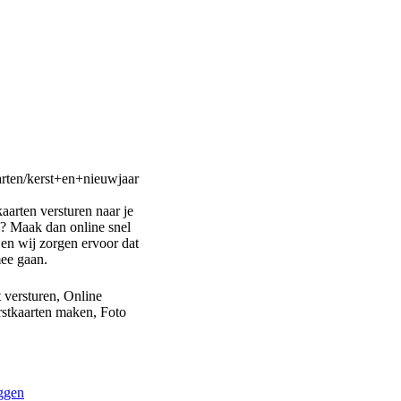
arten/kerst+en+nieuwjaar
kaarten versturen naar je
n? Maak dan online snel
 en wij zorgen ervoor dat
mee gaan.
t versturen, Online
rstkaarten maken, Foto
uggen