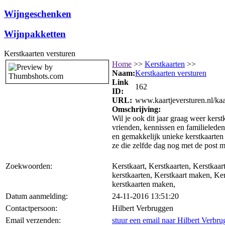
Wijngeschenken
Wijnpakketten
Kerstkaarten versturen
Home
>>
Kerstkaarten
>>
Naam:
Kerstkaarten versturen
Link
162
ID:
URL:
www.kaartjeversturen.nl/ka
Omschrijving:
Wil je ook dit jaar graag weer kerst
vrienden, kennissen en familielede
en gemakkelijk unieke kerstkaarten
ze die zelfde dag nog met de post 
Zoekwoorden:
Kerstkaart, Kerstkaarten, Kerstkaar
kerstkaarten, Kerstkaart maken, Ke
kerstkaarten maken,
Datum aanmelding:
24-11-2016 13:51:20
Contactpersoon:
Hilbert Verbruggen
Email verzenden:
stuur een email naar Hilbert Verbr