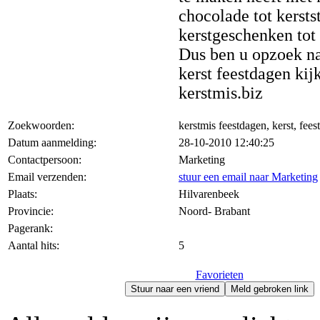
chocolade tot kersts
kerstgeschenken tot
Dus ben u opzoek na
kerst feestdagen kij
kerstmis.biz
Zoekwoorden:
kerstmis feestdagen, kerst, fee
Datum aanmelding:
28-10-2010 12:40:25
Contactpersoon:
Marketing
Email verzenden:
stuur een email naar Marketing
Plaats:
Hilvarenbeek
Provincie:
Noord- Brabant
Pagerank:
Aantal hits:
5
Favorieten
Stuur naar een vriend
Meld gebroken link