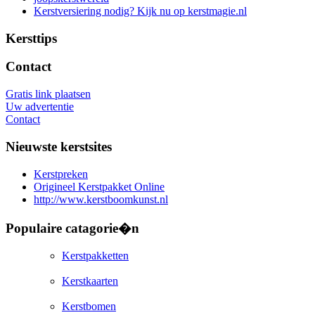
Kerstversiering nodig? Kijk nu op kerstmagie.nl
Kersttips
Contact
Gratis link plaatsen
Uw advertentie
Contact
Nieuwste kerstsites
Kerstpreken
Origineel Kerstpakket Online
http://www.kerstboomkunst.nl
Populaire catagorie�n
Kerstpakketten
Kerstkaarten
Kerstbomen