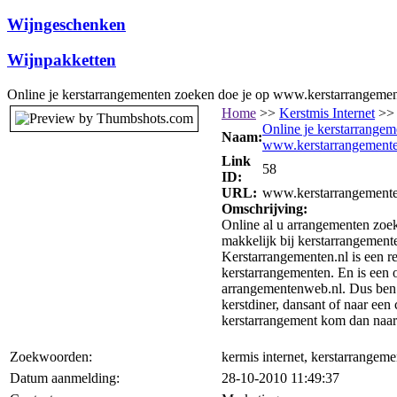
Wijngeschenken
Wijnpakketten
Online je kerstarrangementen zoeken doe je op www.kerstarrangemen
Home
>>
Kerstmis Internet
>>
Online je kerstarrangem
Naam:
www.kerstarrangemente
Link
58
ID:
URL:
www.kerstarrangemente
Omschrijving:
Online al u arrangementen zoek
makkelijk bij kerstarrangement
Kerstarrangementen.nl is een r
kerstarrangementen. En is een 
arrangementenweb.nl. Dus ben 
kerstdiner, dansant of naar een
kerstarrangement kom dan naar
Zoekwoorden:
kermis internet, kerstarrangemen
Datum aanmelding:
28-10-2010 11:49:37