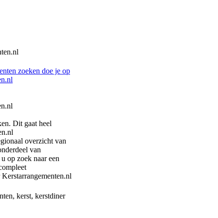
ten.nl
enten zoeken doe je op
n.nl
n.nl
en. Dit gaat heel
en.nl
egionaal overzicht van
onderdeel van
u op zoek naar een
 compleet
 Kerstarrangementen.nl
ten, kerst, kerstdiner