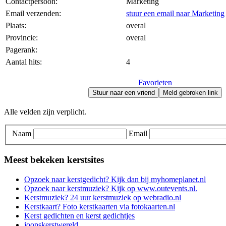
Contactpersoon:
Marketing
Email verzenden:
stuur een email naar Marketing
Plaats:
overal
Provincie:
overal
Pagerank:
Aantal hits:
4
Favorieten
Stuur naar een vriend
Meld gebroken link
Alle velden zijn verplicht.
Naam
Email
Meest bekeken kerstsites
Opzoek naar kerstgedicht? Kijk dan bij myhomeplanet.nl
Opzoek naar kerstmuziek? Kijk op www.outevents.nl.
Kerstmuziek? 24 uur kerstmuziek op webradio.nl
Kerstkaart? Foto kerstkaarten via fotokaarten.nl
Kerst gedichten en kerst gedichtjes
joopskerstwereld