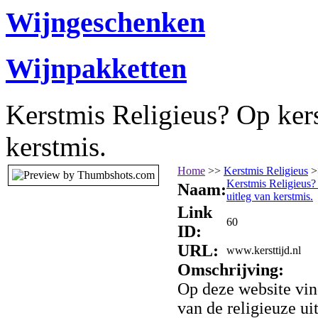
Wijngeschenken
Wijnpakketten
Kerstmis Religieus? Op kers
kerstmis.
Home
>>
Kerstmis Religieus
>
Kerstmis Religieus? 
Naam:
uitleg van kerstmis.
Link
60
ID:
URL:
www.kersttijd.nl
Omschrijving:
Op deze website vind
van de religieuze uit