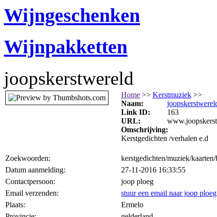
Wijngeschenken
Wijnpakketten
joopskerstwereld
Home
>>
Kerstmuziek
>>
Naam:
joopskerstwerel
Link ID:
163
URL:
www.joopskerst
Omschrijving:
Kerstgedichten /verhalen e.d
Zoekwoorden:
kerstgedichten/muziek/kaarten/b
Datum aanmelding:
27-11-2016 16:33:55
Contactpersoon:
joop ploeg
Email verzenden:
stuur een email naar joop ploeg
Plaats:
Ermelo
Provincie:
gelderland