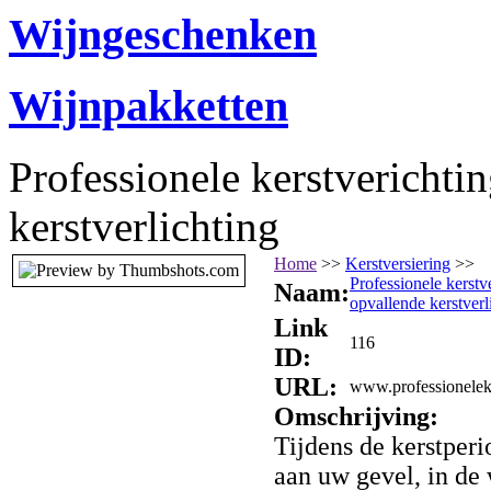
Wijngeschenken
Wijnpakketten
Professionele kerstverichti
kerstverlichting
Home
>>
Kerstversiering
>>
Professionele kerstv
Naam:
opvallende kerstverl
Link
116
ID:
URL:
www.professioneleke
Omschrijving:
Tijdens de kerstperi
aan uw gevel, in de 