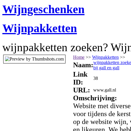
Wijngeschenken
Wijnpakketten
wijnpakketten zoeken? Wijnp
Home
>>
Wijnpakketten
>>
wijnpakketten zoeke
Naam:
bij gall en gall
Link
38
ID:
URL:
www.gall.nl
Omschrijving:
Website met diverse
voor tijdens de kerst
op de website wijn,
en likeuren. We heb