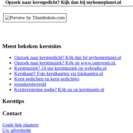
Opzoek naar kerstgedicht? Kijk dan bij myhomeplanet.nl
Meest bekeken kerstsites
Opzoek naar kerstgedicht? Kijk dan bij myhomeplanet.nl
Opzoek naar kerstmuziek? Kijk op www.outevents.nl.
Kerstmuziek? 24 uur kerstmuziek op webradio.nl
Kerstkaart? Foto kerstkaarten via fotokaarten.nl
Kerst gedichten en kerst gedichtjes
joopskerstwereld
Kerstversiering nodig? Kijk nu op kerstmagie.nl
Kersttips
Contact
Gratis link plaatsen
Uw advertentie